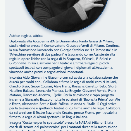
Autrice, regista, attrice.
Diplomata alla Accademia d’Arte Drammatica Paolo Grassi di Milano,
studia violino presso il Conservatorio Giuseppe Verdi di Milano. Continua
la sua formazione lavorando con Giorgio Strehler ne “La Tempesta” e in
“Arlecchino servitore di due padroni” e lavorando come Assistente alla
regia in opere liriche con la regia di M.Scaparro, F.Crivelli, F. Soleri e
G.Ponnelle. Inizia a scrivere per il teatro e a firmare regie di piccoli
spettacoli teatrali con compagnie di giovani diplomati all’Accademia,
vincendo anche premi e segnalazioni importanti.
Incontra Aldo Giovanni e Giacomo con cui avvia una collaborazione che
durerà per molti anni. Collabora e firma le regie di molti comici italiani,
Claudio Bisio, Geppi Cucciari, Ale e Franz, Rossana Carretto, Bebo Storti,
Natalino Balasso, Leonardo Manera, Le Brugole, Giovanni Vernia, Frank
Matano, Francesco Arienzo, i 3Jolie. Per la televisione è capo progetto
insieme a Giancarlo Bozzo di tutte le edizioni di “Buona la Prima” con Ale
e Franz, Alessandro Betti e Katia Follesa. In onda su “Italia 1”. Oggi scrive
per la televisione e spettacoli teatrali di cui firma anche le regie. Collabora
da sei anni con il Teatro Nazionale Croato, presso Fiume, per il quale ha
firmato la regia di alcuni spettacoli in lingua italiana.
Insegna “Costume per lo spettacolo” presso la NABA di Milano. E tata
coach di “tenuta del palcoscenico” per i cantanti durante la trasmissione