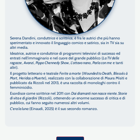
Serena Dandini, conduttrice e scrittrice, è fra le autrici che più hanno
sperimentato e innovato il linguaggio comico e satirico, sia in TV sia su
altri media.
Ideatrice, autrice e conduttrice di programmi televisivi di successo ed
entrati nell'immaginario e nel cuore del grande pubblico (
La TV delle
ragazze
,
Avanzi
,
Pippo Chennedy Show
,
L'ottavo nano
,
Parla con me
e tanti
altri).
Il progetto letterario e teatrale
Ferite a morte
(
Wounded to Death
,
Blessés à
Mort
,
Heridas a Muerte
), realizzato con la collaborazione di Maura Misiti e
pubblicato da Rizzoli nel 2013, è una raccolta di monologhi contro il
femminicidio.
Esordisce come scrittrice nel 2011 con
Dai diamanti non nasce niente. Storie
di vita e di giardini
(Rizzoli), ottenendo un enorme successo di critica e di
pubblico, cui fanno seguito numerosi altri volumi.
C'era la luna
(Einaudi, 2025) è il suo secondo romanzo.